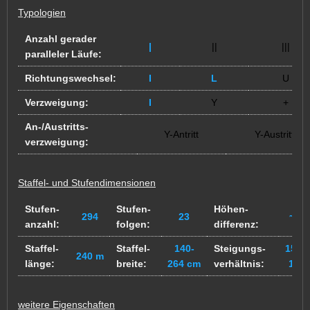
Typologien
Anzahl gerader
|
||
|||
paralleler Läufe:
Richtungswechsel:
I
L
U
Verzweigung:
I
Y
+
An-/Austritts-
Y-Antritt
Y-Austritt
verzweigung:
Staffel- und Stufendimensionen
Stufen-
Stufen-
Höhen-
294
23
~? 
anzahl:
folgen:
differenz:
Staffel-
Staffel-
140-
Steigungs-
15/34
240 m
länge:
breite:
264 cm
verhältnis:
18/3
weitere Eigenschaften