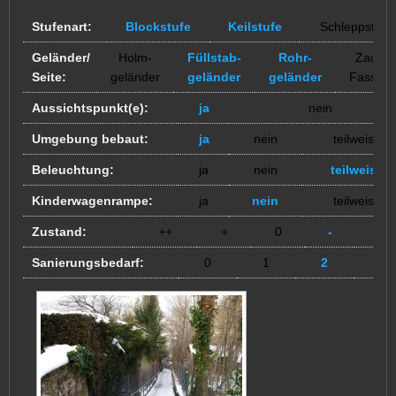
Stufenart:
Blockstufe
Keilstufe
Schleppstufe
Geländer/
Holm-
Füllstab-
Rohr-
Zaun /
Seite:
geländer
geländer
geländer
Fassad
Aussichtspunkt(e):
ja
nein
Umgebung bebaut:
ja
nein
teilweise
Beleuchtung:
ja
nein
teilweise
Kinderwagenrampe:
ja
nein
teilweise
Zustand:
++
+
0
-
--
Sanierungsbedarf:
0
1
2
3