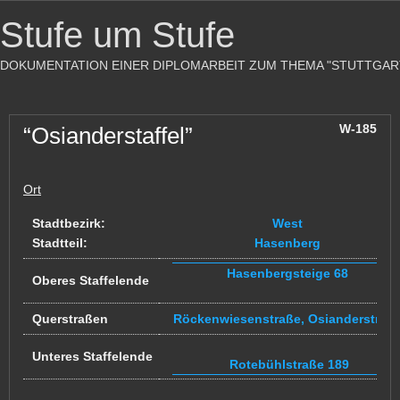
Stufe um Stufe
DOKUMENTATION EINER DIPLOMARBEIT ZUM THEMA "STUTTGAR
W-185
“Osianderstaffel”
Ort
Stadtbezirk:
West
Stadtteil:
Hasenberg
Hasenbergsteige 68
Oberes Staffelende
Querstraßen
Röckenwiesenstraße, Osianderstraß
Unteres Staffelende
Rotebühlstraße 189