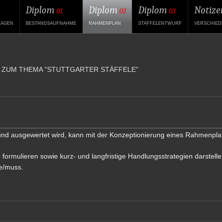
Diplom
Diplom
Diplom
Notize
01
02
03
LAGEN
BESTANDSAUFNAHME
RAHMENPLAN
STAFFELENTWURF
VERSCHIED
 ZUM THEMA "STUTTGARTER STÄFFELE"
nd ausgewertet wird, kann mit der Konzeptionierung eines Rahmenpl
 formulieren sowie kurz- und langfristige Handlungsstrategien darstellen
e/muss.