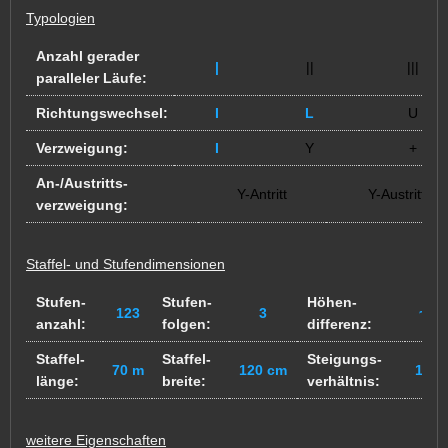
Typologien
Anzahl gerader
|
||
|||
paralleler Läufe:
Richtungswechsel:
I
L
U
Verzweigung:
I
Y
+
An-/Austritts-
Y-Antritt
Y-Austritt
verzweigung:
Staffel- und Stufendimensionen
Stufen-
Stufen-
Höhen-
123
3
~? 
anzahl:
folgen:
differenz:
Staffel-
Staffel-
Steigungs-
5
70 m
120 cm
11
/
länge:
breite:
verhältnis:
weitere Eigenschaften