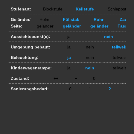
Stufenart:
Blockstufe
Keilstufe
Schleppstufe
Geländer/
Holm-
Füllstab-
Rohr-
Zaun /
Seite:
geländer
geländer
geländer
Fassad
Aussichtspunkt(e):
ja
nein
Umgebung bebaut:
ja
nein
teilweise
Beleuchtung:
ja
nein
teilweise
Kinderwagenrampe:
ja
nein
teilweise
Zustand:
++
+
0
-
--
Sanierungsbedarf:
0
1
2
3