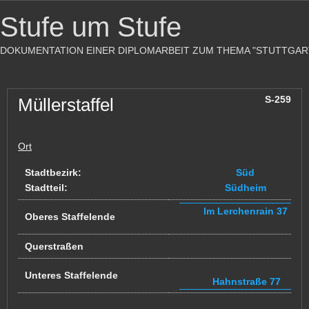
Stufe um Stufe
DOKUMENTATION EINER DIPLOMARBEIT ZUM THEMA "STUTTGAR
S-259
Müllerstaffel
Ort
Stadtbezirk:
Süd
Stadtteil:
Südheim
Im Lerchenrain 37
Oberes Staffelende
Querstraßen
Unteres Staffelende
Hahnstraße 77