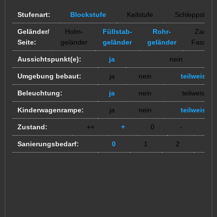
Stufenart:
Blockstufe
Keilstufe
Schleppstufe
Geländer/
Holm-
Füllstab-
Rohr-
Zaun /
Seite:
geländer
geländer
geländer
Fassad
Aussichtspunkt(e):
ja
nein
Umgebung bebaut:
ja
nein
teilweise
Beleuchtung:
ja
nein
teilweise
Kinderwagenrampe:
ja
nein
teilweise
Zustand:
++
+
0
-
--
Sanierungsbedarf:
0
1
2
3