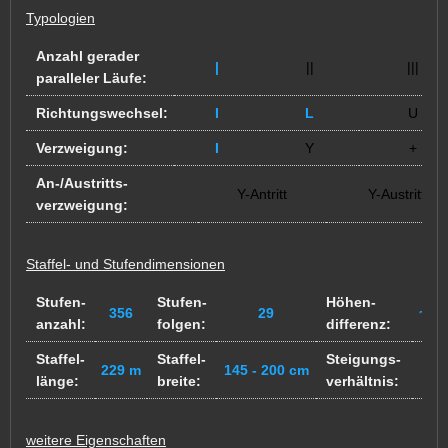
Typologien
Anzahl gerader
|
||
|||
paralleler Läufe:
Richtungswechsel:
I
L
U
Verzweigung:
I
Y
+
An-/Austritts-
Y-Antritt
Y-Austritt
verzweigung:
Staffel- und Stufendimensionen
Stufen-
Stufen-
Höhen-
356
29
~55
anzahl:
folgen:
differenz:
Staffel-
Staffel-
Steigungs-
229 m
145 - 200 cm
15/
länge:
breite:
verhältnis:
weitere Eigenschaften