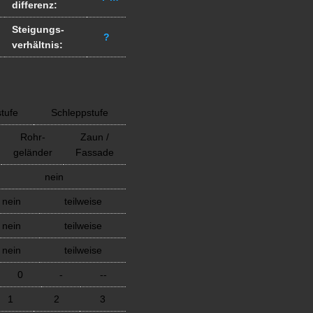
differenz:
Steigungs-
?
verhältnis:
stufe
Schleppstufe
Rohr-
Zaun /
geländer
Fassade
nein
nein
teilweise
nein
teilweise
nein
teilweise
0
-
--
1
2
3