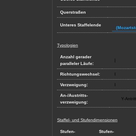
Querstraßen
Unteres Staffelende
(Mozartst
Typologien
Anzahl gerader
|
paralleler Läufe:
Richtungswechsel:
I
Verzweigung:
I
An-/Austritts-
Y-Antrit
verzweigung:
Staffel- und Stufendimensionen
Stufen-
Stufen-