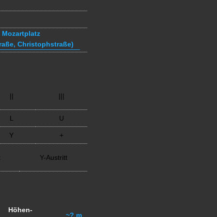
Mozartplatz
raße, Christophstraße)
||
|||
L
U
Y
+
t
Y-Austritt
Höhen-
~? m