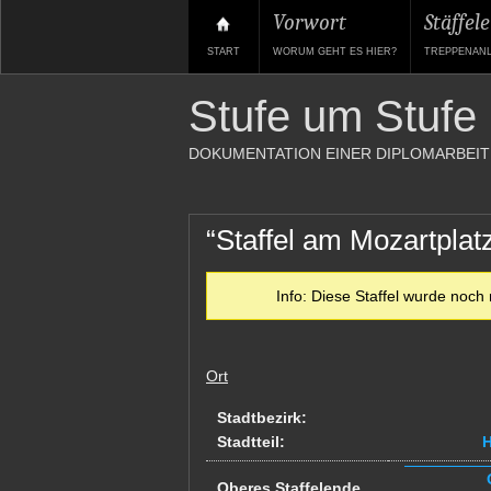
Vorwort
Stäffele
START
WORUM GEHT ES HIER?
TREPPENAN
Stufe um Stufe
DOKUMENTATION EINER DIPLOMARBEIT
“Staffel am Mozartplat
Info: Diese Staffel wurde noch 
Ort
Stadtbezirk:
Stadtteil:
H
Oberes Staffelende