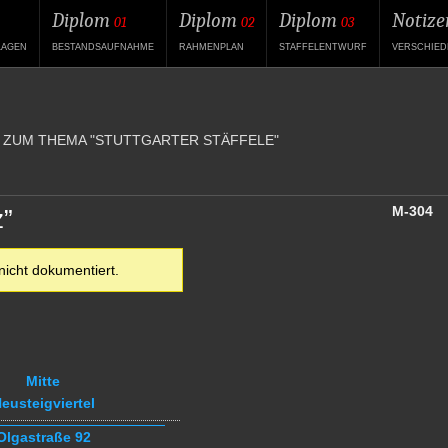
Diplom
Diplom
Diplom
Notize
01
02
03
LAGEN
BESTANDSAUFNAHME
RAHMENPLAN
STAFFELENTWURF
VERSCHIED
 ZUM THEMA "STUTTGARTER STÄFFELE"
M-304
z”
nicht dokumentiert.
Mitte
eusteigviertel
Olgastraße 92