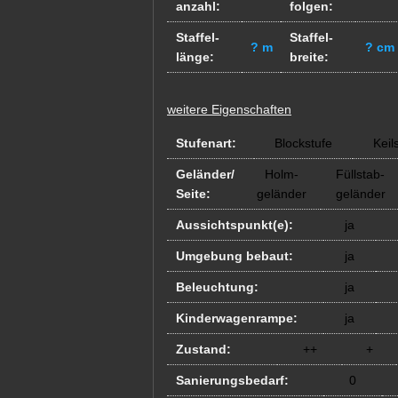
anzahl:
folgen:
Staffel-
Staffel-
? m
? cm
länge:
breite:
weitere Eigenschaften
Stufenart:
Blockstufe
Keil
Geländer/
Holm-
Füllstab-
Seite:
geländer
geländer
Aussichtspunkt(e):
ja
Umgebung bebaut:
ja
Beleuchtung:
ja
Kinderwagenrampe:
ja
Zustand:
++
+
Sanierungsbedarf:
0