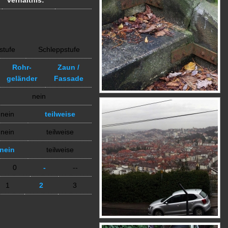
verhältnis:
stufe
Schleppstufe
Rohr-
Zaun /
geländer
Fassade
nein
nein
teilweise
nein
teilweise
nein
teilweise
0
-
--
1
2
3