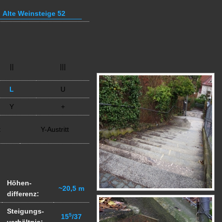
Alte Weinsteige 52
||
|||
L
U
Y
+
t
Y-Austritt
Höhen-
~20,5 m
differenz:
Steigungs-
5
15
/37