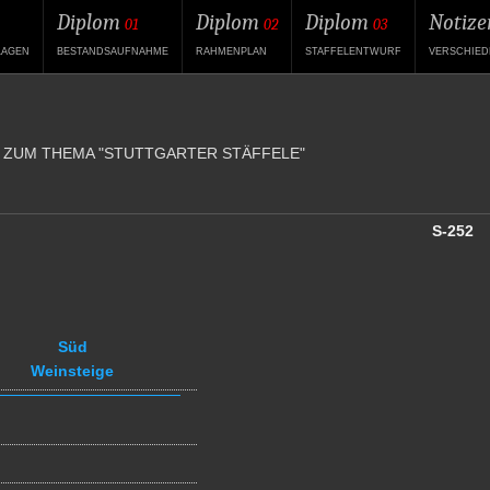
Diplom
Diplom
Diplom
Notize
01
02
03
LAGEN
BESTANDSAUFNAHME
RAHMENPLAN
STAFFELENTWURF
VERSCHIED
 ZUM THEMA "STUTTGARTER STÄFFELE"
S-252
Süd
Weinsteige