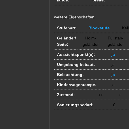
länge:
breite:
weitere Eigenschaften
Stufenart:
Blockstufe
Keil
Geländer/
Holm-
Füllstab-
Seite:
geländer
geländer
Aussichtspunkt(e):
ja
Umgebung bebaut:
ja
Beleuchtung:
ja
Kinderwagenrampe:
ja
Zustand:
++
+
Sanierungsbedarf:
0