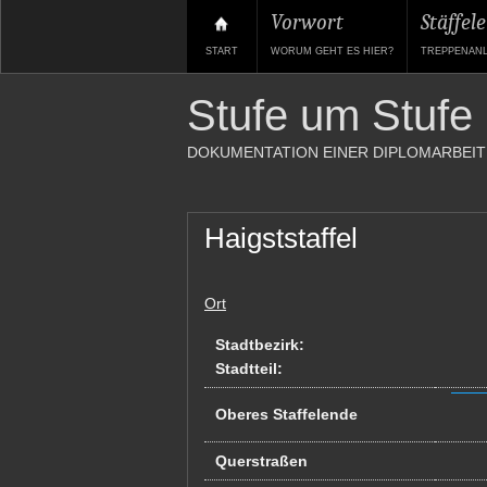
Vorwort
Stäffele
START
WORUM GEHT ES HIER?
TREPPENAN
Stufe um Stufe
DOKUMENTATION EINER DIPLOMARBEIT
Haigststaffel
Ort
Stadtbezirk:
Stadtteil:
Oberes Staffelende
Querstraßen