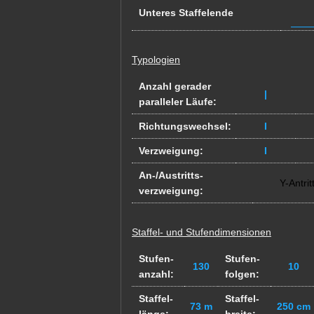
Unteres Staffelende
Typologien
Anzahl gerader
|
paralleler Läufe:
Richtungswechsel:
I
Verzweigung:
I
An-/Austritts-
Y-Antrit
verzweigung:
Staffel- und Stufendimensionen
Stufen-
Stufen-
130
10
anzahl:
folgen:
Staffel-
Staffel-
73 m
250 cm