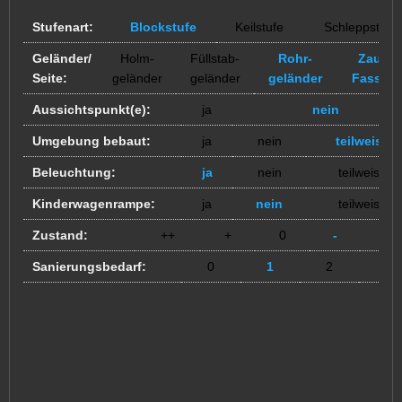
Stufenart:
Blockstufe
Keilstufe
Schleppstufe
Geländer/
Holm-
Füllstab-
Rohr-
Zaun /
Seite:
geländer
geländer
geländer
Fassad
Aussichtspunkt(e):
ja
nein
Umgebung bebaut:
ja
nein
teilweise
Beleuchtung:
ja
nein
teilweise
Kinderwagenrampe:
ja
nein
teilweise
Zustand:
++
+
0
-
--
Sanierungsbedarf:
0
1
2
3