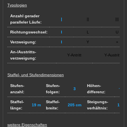
Typologien
Anzahl gerader
|
||
|||
paralleler Läufe:
Richtungswechsel:
I
L
U
Verzweigung:
I
Y
+
An-/Austritts-
Y-Antritt
Y-Austritt
verzweigung:
Staffel- und Stufendimensionen
Stufen-
Stufen-
Höhen-
3
~? 
anzahl:
folgen:
differenz:
Staffel-
Staffel-
Steigungs-
19 m
205 cm
15/3
länge:
breite:
verhältnis:
weitere Eigenschaften