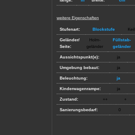
länge:
m
breite:
cm
weitere Eigenschaften
Stufenart:
Blockstufe
Keil
Geländer/
Holm-
Füllstab-
Seite:
geländer
geländer
Aussichtspunkt(e):
ja
Umgebung bebaut:
ja
Beleuchtung:
ja
Kinderwagenrampe:
ja
Zustand:
++
+
Sanierungsbedarf:
0