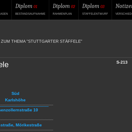
Diplom
Diplom
Diplom
Notize
01
02
03
LAGEN
BESTANDSAUFNAHME
RAHMENPLAN
STAFFELENTWURF
VERSCHIED
 ZUM THEMA "STUTTGARTER STÄFFELE"
S-213
ele
Süd
Karlshöhe
enzollernstraße 10
straße, Mörikestraße