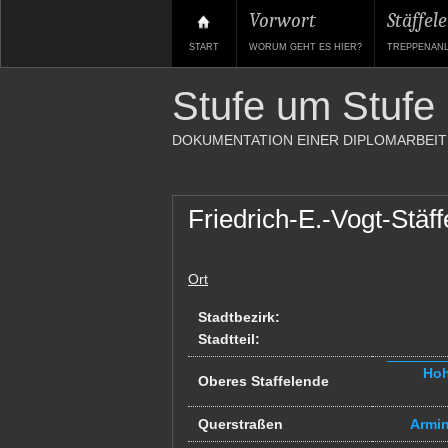
Vorwort
Stäffele
START
WORUM GEHT ES HIER?
TREPPENAN
Stufe um Stufe
DOKUMENTATION EINER DIPLOMARBEIT
Friedrich-E.-Vogt-Stäff
Ort
Stadtbezirk:
Stadtteil:
Hoh
Oberes Staffelende
Querstraßen
Armin