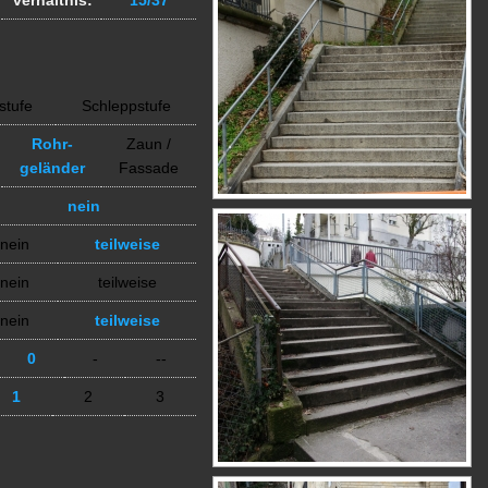
verhältnis:
15/37
stufe
Schleppstufe
Rohr-
Zaun /
geländer
Fassade
nein
nein
teilweise
nein
teilweise
nein
teilweise
0
-
--
1
2
3