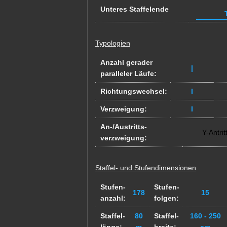
Unteres Staffelende
T
Typologien
Anzahl gerader
|
paralleler Läufe:
Richtungswechsel:
I
Verzweigung:
I
An-/Austritts-
Y-Antrit
verzweigung:
Staffel- und Stufendimensionen
Stufen-
Stufen-
178
15
anzahl:
folgen:
Staffel-
80
Staffel-
160 - 250