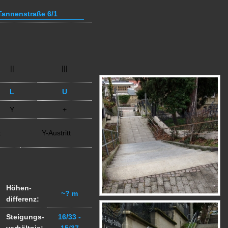
annenstraße 6/1
||
|||
L
U
Y
+
t
Y-Austritt
Höhen-
~? m
differenz:
Steigungs-
16/33 -