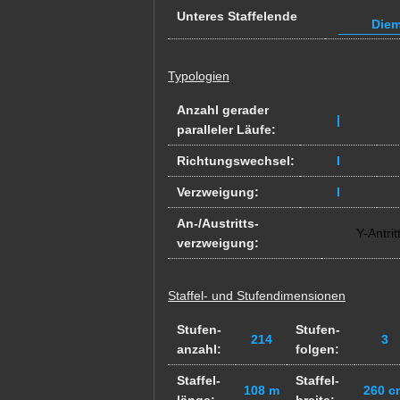
Unteres Staffelende
Diem
Typologien
Anzahl gerader
|
paralleler Läufe:
Richtungswechsel:
I
Verzweigung:
I
An-/Austritts-
Y-Antrit
verzweigung:
Staffel- und Stufendimensionen
Stufen-
Stufen-
214
3
anzahl:
folgen:
Staffel-
Staffel-
108 m
260 c