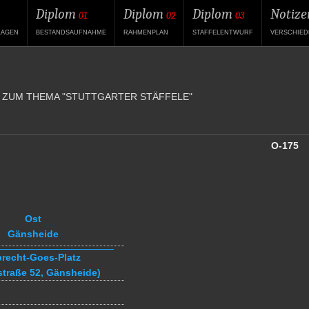
Diplom
Diplom
Diplom
Notize
01
02
03
LAGEN
BESTANDSAUFNAHME
RAHMENPLAN
STAFFELENTWURF
VERSCHIED
 ZUM THEMA "STUTTGARTER STÄFFELE"
O-175
Ost
Gänsheide
brecht-Goes-Platz
straße 52, Gänsheide)