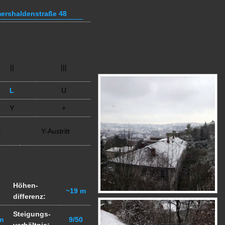
ershaldenstraße 48
||
|||
L
U
Y
+
t
Y-Austritt
Höhen-
~19 m
differenz:
Steigungs-
m
9/50