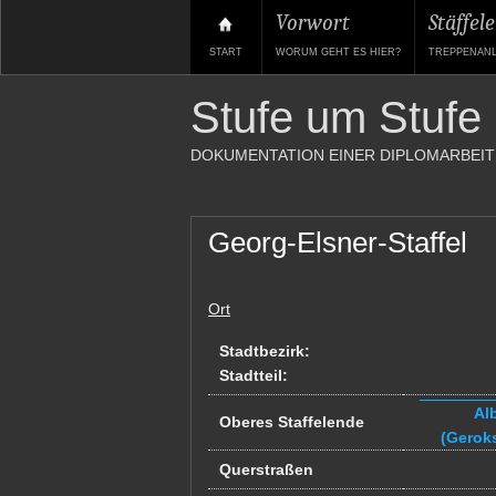
Vorwort
Stäffele
START
WORUM GEHT ES HIER?
TREPPENAN
Stufe um Stufe
DOKUMENTATION EINER DIPLOMARBEIT
Georg-Elsner-Staffel
Ort
Stadtbezirk:
Stadtteil:
Al
Oberes Staffelende
(Gerok
Querstraßen