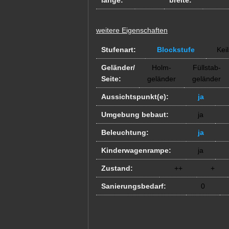
länge:
breite:
weitere Eigenschaften
Stufenart:
Blockstufe
Keil
Geländer/
Holm-
Füllstab-
Seite:
geländer
geländer
Aussichtspunkt(e):
ja
Umgebung bebaut:
ja
Beleuchtung:
ja
Kinderwagenrampe:
ja
Zustand:
++
+
Sanierungsbedarf:
0