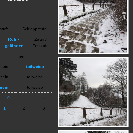
verhältnis:
stufe
Schleppstufe
Rohr-
Zaun /
geländer
Fassade
nein
nein
teilweise
nein
teilweise
nein
teilweise
0
-
--
1
2
3