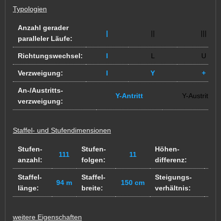
Typologien
Anzahl gerader
|
||
|||
paralleler Läufe:
Richtungswechsel:
I
L
U
Verzweigung:
I
Y
+
An-/Austritts-
Y-Antritt
Y-Austritt
verzweigung:
Staffel- und Stufendimensionen
Stufen-
Stufen-
Höhen-
111
11
~?
anzahl:
folgen:
differenz:
Staffel-
Staffel-
Steigungs-
94 m
150 cm
?
länge:
breite:
verhältnis:
weitere Eigenschaften