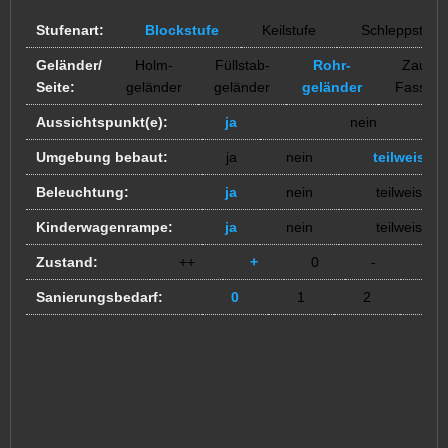
Stufenart:
Blockstufe
Keilstufe
Schleppstufe
Geländer/
Holm-
Füllstab-
Rohr-
Zaun /
Seite:
geländer
geländer
geländer
Fassad
Aussichtspunkt(e):
ja
nein
Umgebung bebaut:
ja
nein
teilweise
Beleuchtung:
ja
nein
teilweise
Kinderwagenrampe:
ja
nein
teilweise
Zustand:
++
+
0
-
--
Sanierungsbedarf:
0
1
2
3