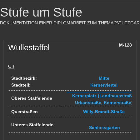
Stufe um Stufe
DOKUMENTATION EINER DIPLOMARBEIT ZUM THEMA "STUTTGAR
M-128
Wullestaffel
Ort
Stadtbezirk:
Mitte
Stadtteil:
Kernerviertel
Kernerplatz (Landhausstraße,
Oberes Staffelende
Urbanstraße, Kernerstraße)
Querstraßen
Willy-Brandt-Straße
Unteres Staffelende
Schlossgarten